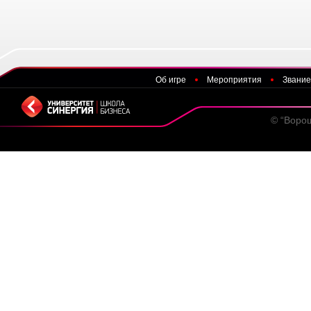
Об игре
Мероприятия
Звание
© “Воро