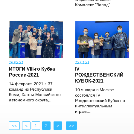
Комплекс "Запад"
16.02.21
12.01.21
ИТОГИ VIII-го Кубка
IV
России-2021
РОЖДЕСТВЕНСКИЙ
КУБОК-2021
14 февраля 2021 г. 37
команд из Республики
10 января в Москве
Коми, Ханты-Мансийского
состоялся IV
автономного округа,...
Рождественский Кубок по
интеллектуальным
играм....
<<
<
1
2
>
>>